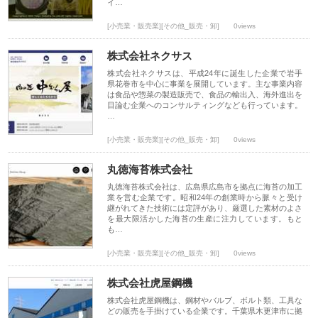
イ…
[小売業・販売業][その他_販売・卸]
0views
株式会社ネクサス
株式会社ネクサスは、平成24年に誕生した企業で岩手
県花巻市を中心に事業を展開しています。主な事業内容
は食品や惣菜の製造販売で、食品の輸出入、海外進出を
目論む企業へのコンサルティングなども行っています。
…
[小売業・販売業][その他_販売・卸]
0views
丸徳海苔株式会社
丸徳海苔株式会社は、広島県広島市を拠点に海苔の加工
業を営む企業です。昭和24年の創業時から脈々と受け
継がれてきた技術には定評があり、厳選した素材のよさ
を最大限活かした海苔の生産に注力しています。もと
も…
[小売業・販売業][その他_販売・卸]
0views
株式会社虎屋鋼機
株式会社虎屋鋼機は、鋼材やバルブ、ボルト類、工具な
どの販売を手掛けている企業です。千葉県木更津市に拠