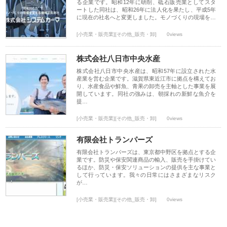
る企業です。昭和12年に研削、砥石販売業としてスタ
ートした同社は、昭和26年に法人化を果たし、平成5年
に現在の社名へと変更しました。モノづくりの現場を…
[小売業・販売業][その他_販売・卸]
0views
株式会社八日市中央水産
株式会社八日市中央水産は、昭和57年に設立された水
産業を営む企業です。滋賀県東近江市に拠点を構えてお
り、水産食品や鮮魚、青果の卸売を主軸とした事業を展
開しています。同社の強みは、朝採れの新鮮な魚介を
提…
[小売業・販売業][その他_販売・卸]
0views
有限会社トランパーズ
有限会社トランパーズは、東京都中野区を拠点とする企
業です。防災や保安関連商品の輸入、販売を手掛けてい
るほか、防災・保安ソリューションの提供を主な事業と
して行っています。我々の日常にはさまざまなリスク
が…
[小売業・販売業][その他_販売・卸]
0views