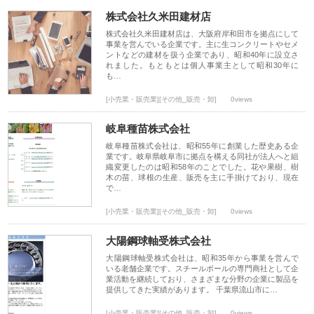
株式会社久米田建材店
株式会社久米田建材店は、大阪府岸和田市を拠点にして
事業を営んでいる企業です。主に生コンクリートやセメ
ントなどの建材を扱う企業であり、昭和40年に設立さ
れました。もともとは個人事業主として昭和30年に
も…
[小売業・販売業][その他_販売・卸]
0views
岐阜種苗株式会社
岐阜種苗株式会社は、昭和55年に創業した歴史ある企
業です。岐阜県岐阜市に拠点を構える同社が法人へと組
織変更したのは昭和58年のことでした。花や果樹、樹
木の苗、球根の生産、販売を主に手掛けており、現在
で…
[小売業・販売業][その他_販売・卸]
0views
大陽鋼球軸受株式会社
大陽鋼球軸受株式会社は、昭和35年から事業を営んで
いる老舗企業です。スチールボールの専門商社として企
業活動を継続しており、さまざまな分野の企業に製品を
提供してきた実績があります。 千葉県流山市に…
[小売業・販売業][その他_販売・卸]
0views