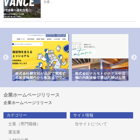
る道…
ノー
株式会社耕文社が品川で実現す
株式会社ナカモトがホテルや店
株
の専
る販促物製作から配送までワン
舗の内装改修で選ばれ続ける理
れ
ストップ対応
由
強
企業ホームページリリース
企業ホームページリリース
カテゴリー
サイト情報
士業（専門職種）
当サイトについて
運送業