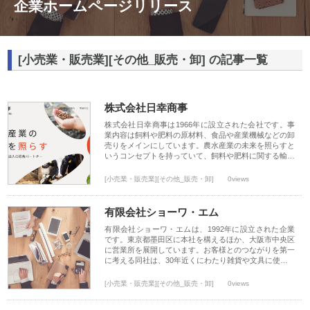
企業ホームページリリース
[小売業・販売業][その他_販売・卸] の記事一覧
株式会社日幸商事
株式会社日幸商事は1966年に設立された会社です。事
業内容は飼料や肥料の原材料、食品や産業機械などの卸
売りをメインにしています。農水産業の未来を照らすと
いうコンセプトを持っていて、飼料や肥料に関する輸…
[小売業・販売業][その他_販売・卸]
0views
有限会社ショーワ・エム
有限会社ショーワ・エムは、1992年に設立された企業
です。東京都墨田区に本社を構えるほか、大阪市中央区
に営業所を展開しています。お客様とのつながりを第一
に考える同社は、30年近くにわたり雑貨や文具に使…
[小売業・販売業][その他_販売・卸]
0views