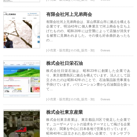
有限会社河上兄弟商会
有限会社河上兄弟商会は、富山県富山市に拠点を構える
企業です。明治43年に個人事業主で河上商会を立ち上
げたものの、昭和20年には空襲によって店舗が消失す
る被害に見舞われました。その後も紆余曲折あったも
の…
[小売業・販売業][その他_販売・卸]
0views
株式会社日栄石油
株式会社日栄石油は、昭和23年に創業した企業であ
り、東京都豊島区に拠点を構えています。法人として設
立されたのは昭和42年のことで、石油製品販売事業を
手掛けています。バリエーション豊かな石油製品を扱っ
て…
[小売業・販売業][その他_販売・卸]
0views
株式会社東京産業
株式会社東京産業は、東京都品川区で発足した企業で
す。ユーザーメリットの追求をテーマとして掲げる企業
であり、関東を中心に日本各地で営業を行っています。
昭和40年に設立された息の長い企業で、リネンサプラ