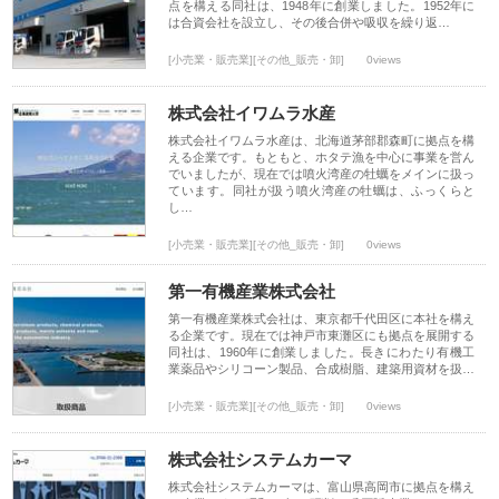
点を構える同社は、1948年に創業しました。1952年に
は合資会社を設立し、その後合併や吸収を繰り返…
[小売業・販売業][その他_販売・卸]
0views
株式会社イワムラ水産
株式会社イワムラ水産は、北海道茅部郡森町に拠点を構
える企業です。もともと、ホタテ漁を中心に事業を営ん
でいましたが、現在では噴火湾産の牡蠣をメインに扱っ
ています。同社が扱う噴火湾産の牡蠣は、ふっくらと
し…
[小売業・販売業][その他_販売・卸]
0views
第一有機産業株式会社
第一有機産業株式会社は、東京都千代田区に本社を構え
る企業です。現在では神戸市東灘区にも拠点を展開する
同社は、1960年に創業しました。長きにわたり有機工
業薬品やシリコーン製品、合成樹脂、建築用資材を扱…
[小売業・販売業][その他_販売・卸]
0views
株式会社システムカーマ
株式会社システムカーマは、富山県高岡市に拠点を構え