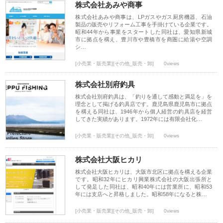
株式会社あみや商事
株式会社あみや商事は、LPガスやガス厨房機器、石油
製品の販売やリフォーム工事を手掛けている企業です。
昭和44年から事業をスタートした同社は、愛知県新城
市に拠点を構え、豊川市や豊橋市を商圏に給湯や空調
シ…
[小売業・販売業][その他_販売・卸]
0views
株式会社別府釣具
株式会社別府釣具は、「釣りを通して感動と満足を」を
理念として掲げる釣具店です。鹿児島県鹿児島市に拠点
を構える同社は、1946年から個人経営の釣具店を経営
してきた実績があります。1972年には有限会社化…
[小売業・販売業][その他_販売・卸]
0views
株式会社大阪ヒカリ
株式会社大阪ヒカリは、大阪市北区に拠点を構える企業
です。昭和32年にヒカリ興業株式会社の大阪出張所と
して発足した同社は、昭和40年には営業所に、昭和53
年には支店へと昇格しました。昭和58年になると株…
[小売業・販売業][その他_販売・卸]
0views