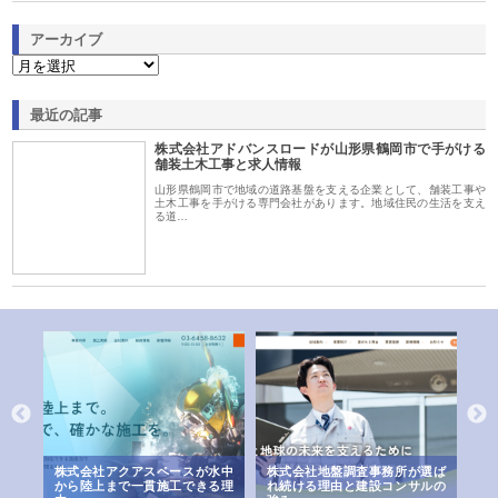
アーカイブ
最近の記事
株式会社アドバンスロードが山形県鶴岡市で手がける
舗装土木工事と求人情報
山形県鶴岡市で地域の道路基盤を支える企業として、舗装工事や
土木工事を手がける専門会社があります。地域住民の生活を支え
る道…
シー
株式会社アクアスペースが水中
株式会社地盤調査事務所が選ば
株
ム導
から陸上まで一貫施工できる理
れ続ける理由と建設コンサルの
ス