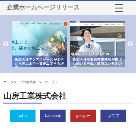
企業ホームページリリース
シー
株式会社アクアスペースが水中
株式会社地盤調査事務所が選ば
株
ム導
から陸上まで一貫施工できる理
れ続ける理由と建設コンサルの
ス
由
強み
ホーム >
その他業種
>
サービス
山房工業株式会社
twitter
facebook
google+
はてブ