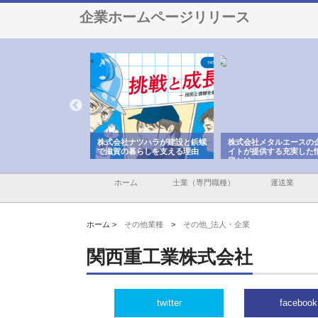
企業ホームページリリース
会社が知多半島と三河
株式会社ナツハラが建設と鋲螺
株式会社メタルエースの
で叶える理想の外構空
で滋賀の暮らしを支える理由
イトが提供する充実した
容とは
ホーム
士業（専門職種）
運送業
ホーム >
その他業種
>
その他_法人・企業
関西重工業株式会社
twitter
facebook