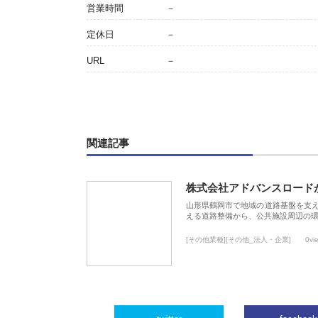
営業時間
－
定休日
－
URL
－
関連記事
株式会社アドバンスロード
山形県鶴岡市で地域の道路基盤を支
える道路整備から、公共施設周辺の
[その他業種][その他_法人・企業]
0vi