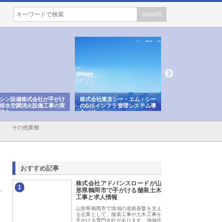
シン設備株式会社が手がけ
株式会社東京シー・エム・シー
株式会社アクアスペ
排水空調消火設備工事の実
のGISインフラ管理システム導
から陸上まで一貫施
強み
入メリット
由
その他業種
おすすめ記事
株式会社アドバンスロードが山
1
形県鶴岡市で手がける舗装土木
工事と求人情報
山形県鶴岡市で地域の道路基盤を支え
る企業として、舗装工事や土木工事を
手がける専門会社があります。地域住