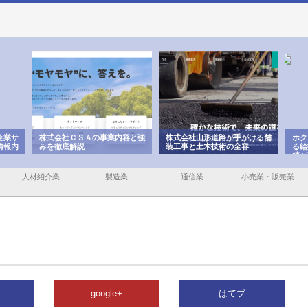
企業サ
株式会社ＣＳＡの事業内容と強
株式会社山形道路が手がける舗
ホク
情報内
みを徹底解説
装工事と土木技術の全容
る給
績と
人材紹介業
製造業
通信業
小売業・販売業
google+
はてブ