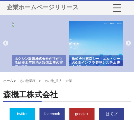
企業ホームページリリース
が手がけ
株式会社東京シー・エム・シー
株式会社アクアスペースが水中
工事の実
のGISインフラ管理システム導
から陸上まで一貫施工できる理
入メリット
由
ホーム >
その他業種
>
その他_法人・企業
森機工株式会社
twitter
facebook
google+
はてブ