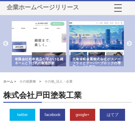
企業ホームページリリース
多摩
有限会社松幸商店が手がける織
北海道軽金属株式会社がスノー
株
工事
ネームと下げ札の製造技術
フライとテーパーブロックの専
る
用ページを新設
ス
ホーム >
その他業種
>
その他_法人・企業
株式会社戸田塗装工業
twitter
facebook
google+
はてブ