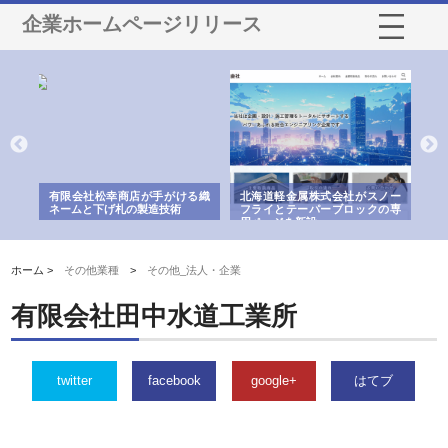
企業ホームページリリース
多摩
有限会社松幸商店が手がける織
北海道軽金属株式会社がスノー
株
工事
ネームと下げ札の製造技術
フライとテーパーブロックの専
る
用ページを新設
ス
ホーム >
その他業種
>
その他_法人・企業
有限会社田中水道工業所
twitter
facebook
google+
はてブ