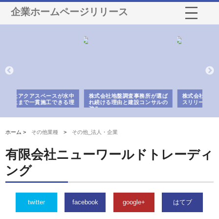
企業ホームページリリース
調査事務所が選ば
株式会社名神精工の最新ニュー
有限会社エム・ビルドが南
と建設コンサルの
スリリース一覧と注目トピック
で選ばれる道路舗装と土木
の実力
ホーム >
その他業種
>
その他_法人・企業
有限会社ニューワールドトレーディ
ング
twitter
facebook
google+
はてブ