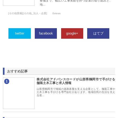
整備まで、幅広い工事実績を持つ企業の取り組みと、
地…
[その他業種][その他_法人・企業]
0views
twitter
facebook
google+
はてブ
おすすめ記事
株式会社アドバンスロードが山形県鶴岡市で手がける
1
舗装土木工事と求人情報
山形県鶴岡市で地域の道路基盤を支える企業として、舗装工事や
土木工事を手がける専門会社があります。地域住民の生活を支え
る道…